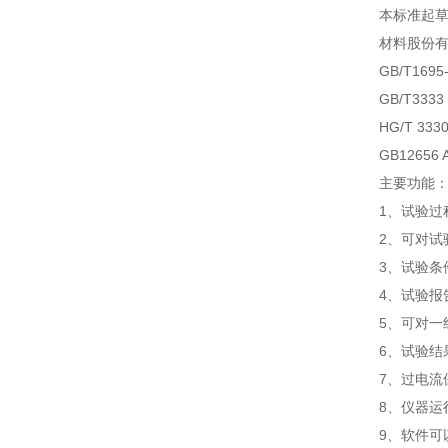
本标准起草
材料股份有
GB/T1695-
GB/T33
HG/T 3
GB12656 
主要功能
1、试验
2、可对试
3、试验条
4、试验报
5、可对一
6、试验结
7、过电流
8、仪器运
9、软件可