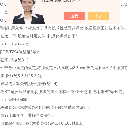
什么可以帮助您的吗？
O 6237:2003相比,在结构上有些调整,附录C中列出了本标准与ISO 6237:
照一览表。
O 6237:2003的技术性差异及其原因如下:
规范性引用文件,本标准作了具有技术性差异的调整,以适应我国的技术条件
在第二章“规范性引用文件"中,具体调整如下:
291、ISO 472;
B/T2943(见第3章);
率术语(见3.1);
件部分中厚度的规定,将原规定木板厚度为2.5mm,改为两种试件2个厚度范
性(见5.2.1和5.2.2);
率的计算公式,便于操作(见9.4);
录B中适合胶粘剂剪切测试的国产木材种类,便于使用(见附录B中表B.2)。
下列编辑性修改:
名称修改为《木材胶粘剂拉伸剪切强度的试验方法》。
中国石油和化学工业联合会提出。
胶粘剂标准化技术委员会(SAC/TC 185)归口.