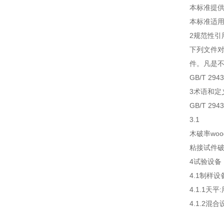
本标准提供
本标准适用
2规范性引
下列文件对
件。凡是不
GB/T 2
3术语和定
GB/T 
3.1
木破率wood f
粘接试件破
4试验设备
4.1制样设
4.1.1
4.1.2