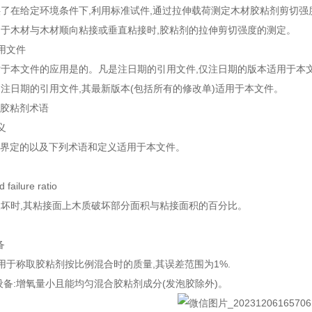
了在给定环境条件下,利用标准试件,通过拉伸载荷测定木材胶粘剂剪切强
于木材与木材顺向粘接或垂直粘接时,胶粘剂的拉伸剪切强度的测定。
用文件
于本文件的应用是的。凡是注日期的引用文件,仅注日期的版本适用于本
注日期的引用文件,其最新版本(包括所有的修改单)适用于本文件。
943胶粘剂术语
义
2943界定的以及下列术语和定义适用于本文件。
ailure ratio
坏时,其粘接面上木质破坏部分面积与粘接面积的百分比。
备
天平:用于称取胶粘剂按比例混合时的质量,其误差范围为1%.
混合设备:增氧量小且能均匀混合胶粘剂成分(发泡胶除外)。