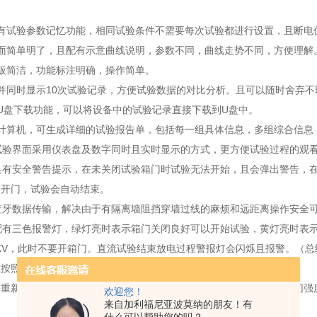
具有试验参数记忆功能，相同试验条件不需要每次试验都进行设置，且断电
界面简单明了，且配有示意曲线说明，参数不同，曲线走势不同，方便理解
板简洁，功能标注明确，操作简单。
并同时显示10次试验记录，方便试验数据的对比分析。且可以随时舍弃
U盘下载功能，可以将设备中的试验记录直接下载到U盘中。
备计算机，可生成详细的试验报告单，包括每一组具体信息，多组综合信息
试验界面采用仪表盘及数字同时且实时显示的方式，更方便试验过程的观
备具有安全警告提示，在未关闭试验箱门时试验无法开始，且会弹出警告，
果开门，试验会自动结束。
蓝牙数据传输，解决由于有隔离墙阻挡穿墙过线的麻烦和远距离操作安全
备配有三色报警灯，绿灯亮时表示箱门关闭良好可以开始试验，黄灯亮时表
5KV，此时不要开箱门。直流试验结束放电过程警报灯会闪烁且报警。（
照GB/T1.1-2009给出的规则起草。
重新起草法修改采用ISO6237:2003《胶粘剂木材与木材粘结拉伸剪切
欢迎您！
来自加利福尼亚波莫纳的朋友！有