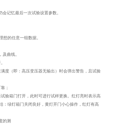
仍会记忆最后一次试验设置参数。
。
不理想的任意一组数据。
，及曲线。
看。
在满度（即：高压变压器无输出）时会弹出警告，且试验
可靠；
示试验箱门打开，此时可进行试样更换。红灯亮时表示高
总结：绿灯箱门关闭良好，黄灯开门小心操作，红灯有高
强度的测