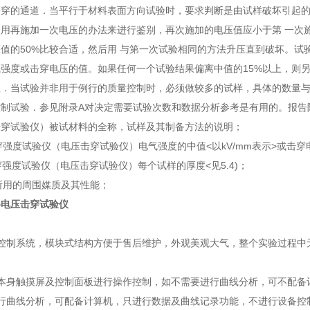
穿的通道．当平行于材料表面方向试验时，要求判断是由试样破坏引起的
使用再施加一次电压的办法来进行鉴别，再次施加的电压值应小于第 一次
值的50%比较合适，然后用 与第一次试验相同的方法升压直到破坏。试
强度或击穿电压的值。如果任何一个试验结果偏离中值的15%以上，则另
值．当试验并非用于例行的质量控制时，必须做较多的试样，具体的数量
制试验．参见附录A对决定需要试验次数和数据分析参考是有用的。报告除
击穿试验仪）被试材料的全称，试样及其制备方法的说明；
击穿强度试验仪（电压击穿试验仪）电气强度的中值<以kV/mm表示>或击
击穿强度试验仪（电压击穿试验仪）每个试样的厚度<见5.4)；
时所用的周围媒质及其性能；
料电压击穿试验仪
：
的控制系统，模块式结构方便于售后维护，外观美观大气，整个实验过程中
备本身触摸屏及控制面板进行操作控制，如不需要进行曲线分析，可不配备
进行曲线分析，可配备计算机，只进行数据及曲线记录功能，不进行设备控