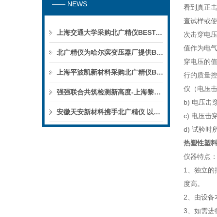
—— NEWS
看到真正击
查试样或
上海交通大学采购北广精仪BEST-300C四探针电阻测试仪
次击穿电压
值作为电气
北广精仪为哈尔滨变压器厂提供BDJC-100KV电压击穿试验仪全流程上门培训纪实
穿电压的
上海平波凯新材料采购北广精仪BDJC-100KV电压击穿试验仪
行的质量控
仪（电压
强强联合共筑检测新高度-上海黎顿电子采购北广精仪BDJC-50KV电压击穿试验仪
b) 电压
安徽天安新材料携手北广精仪 以精密TOC检测赋能新材料产业绿色高质量发展
c) 电压
d) 试验
热塑性塑
仪器特点
1、独立
度高。
2、由设
3、如需