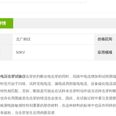
详情
北广精仪
价格区间
压
50KV
应用领域
料电压击穿试验仪
击穿的判断在电击穿的同时，回路中电流增加和试样两
有时也可由于闪络、试样充电电流、漏电或局部版电电流、设备磁化电流
的特性相匹配，否则，断路器可能会在试样未击穿时动作或当试样击穿时
，也存在周围媒质先击穿的情况也会发生。因此，在试验过程中要注意观
电检测电路敏感性特别重要的那些材料，在这种材料的标准中也应作同样
充有碳粒，当击穿发生后用肉眼容易