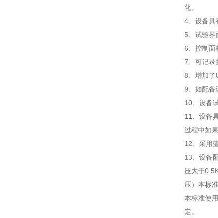
化。
4、设备
5、试验
6、控制面
7、可记录
8、增加了
9、如配
10、设备
11、设
过程中如
12、采用
13、设
压大于0.
压）本标准按
本标准使用
定。