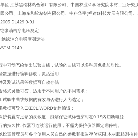
单位:江苏黑松林粘合剂厂有限公司、中国林业科学研究院木材工业研究
限公司、上海东和胶粘剂有限公司、中科华宇(福建)科技发展有限公司、上海橡胶制品
2005 DL429.9-91
33 绝缘油击穿电压测定
330 绝缘油介电强度测定法
ASTM D149.
：
过程中可动态绘制出试验曲线，试验的曲线可以多种颜色叠加对比。
验数据进行编辑修改，灵活适用；
件及测试结果等数据可自动存储；
告格式灵活可变，适用于不同用户的不同需求；
组试验中曲线数据的有效与否进行人为选定；
果数据可导入EXECL,WORD文档编辑；
保护装置有足够的灵敏度，能够保证试样击穿时在0.1S内切断电源；
行的持久性: 仪器可连续运行使用，不需为保护仪器而定期停机。
以设置管理员与各个使用人员自己的参数和报告存储权限.木材胶粘剂拉