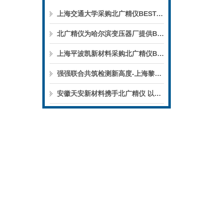
上海交通大学采购北广精仪BEST-300C四探针电阻测试仪
北广精仪为哈尔滨变压器厂提供BDJC-100KV电压击穿试验仪全流程上门培训纪实
上海平波凯新材料采购北广精仪BDJC-100KV电压击穿试验仪
强强联合共筑检测新高度-上海黎顿电子采购北广精仪BDJC-50KV电压击穿试验仪
安徽天安新材料携手北广精仪 以精密TOC检测赋能新材料产业绿色高质量发展