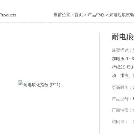
当前位置：
首页
>
产品中心
>
漏电起痕试
Products
耐电痕化
简要描述：
加电压:0 
持续2S 
动、排液、
存储在触摸
更新时间：
数据,所有
产品型号：
厂商性质：
访问量：