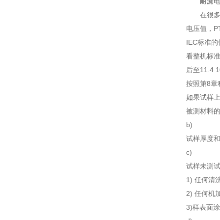
耐漏电起
在很多标准
电压值，P
IEC标准
看整机标
后至11.4
按照第8章
如果试样上
被测材料的
b)
试样厚度和
c)
试样未测试
1) 任何清
2) 任何
3)样表面涂