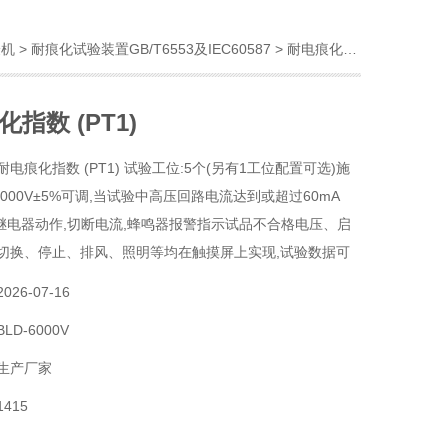
验机
>
耐痕化试验装置GB/T6553及IEC60587
> 耐电痕化指数 (PT1)
指数 (PT1)
耐电痕化指数 (PT1) 试验工位:5个(另有1工位配置可选)施
~6000V±5%可调,当试验中高压回路电流达到或超过60mA
后,继电器动作,切断电流,蜂鸣器报警指示试品不合格电压、启
切换、停止、排风、照明等均在触摸屏上实现,试验数据可
屏内,试验结束自动跳出保存界面,填写保存名称即可保存
2026-07-16
保存的数据
BLD-6000V
生产厂家
1415