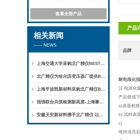
查看全部产品
产品
相关新闻
—— NEWS
品牌
上海交通大学采购北广精仪BEST-300C四探针电阻测试仪
北广精仪为哈尔滨变压器厂提供BDJC-100KV电压击穿试验仪全流程上门培训纪实
耐电痕化指数
注:电痕
上海平波凯新材料采购北广精仪BDJC-100KV电压击穿试验仪
产品领域下
强强联合共筑检测新高度-上海黎顿电子采购北广精仪BDJC-50KV电压击穿试验仪
a)表面粗
b) 试样表
安徽天安新材料携手北广精仪 以精密TOC检测赋能新材料产业绿色高质量发展
c)
维持清洗后的