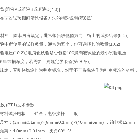
[溶液A或溶液B或溶液C(7.3)];
述在两次试验期间清洗设备方法的特殊说明(第8章);
材料，除非另有规定，通常报告较低值方向上得出的试验结果(8.1);
试验中所使用的试样数量，通常为五个，也可选择其他数量(10.2);
验电压(10.2);)电痕化试验是否包括100滴滴液试验的最小试验电压;
求测量蚀损深度，若需要，则规定界限值(第 9 章);
有规定，否则将燃烧作为判定标准，对于不宜将燃烧作为判定标准的材料
。
 (PT1)
技术参数:
材料试验电极——铂金，电极接杆——银；
：(2mm±0.1mm)×(5mm±0.1mm)×(40mm±5mm) ，铂电极12mm，
：4.0mm±0.01mm，夹角60°±5°；