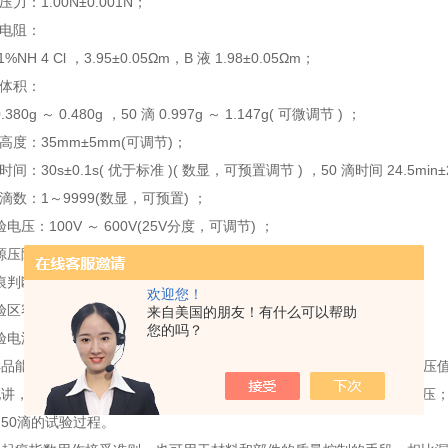
：1.00N±0.001N；
电阻：
NH 4 Cl ，3.95±0.05Ωm，B 液 1.98±0.05Ωm；
体积：
0g ～ 0.480g ，50 滴 0.997g ～ 1.147g( 可微调节 ) ；
度：35mm±5mm(可调节)；
30s±0.1s( 优于标准 )( 数显，可预置调节 ) ，50 滴时间 24.5min±
数：1～9999(数显，可预置) ；
压：100V ～ 600V(25V分度，可调节) ；
降：1.0A±0.1A 时 8% ；
断：0.50A±10%，2.00s±10% ；
欢迎您！
区容积：0.5m 3 背景黑色箱体为不锈钢材料；
来自美国的朋友！有什么可以帮助
您的吗？
：220V 0.6kVA 50-60Hz 。
品能经受50滴的试验过程而不产生漏电起痕失效及持续火焰的测试电压
CTI是材料能经受50滴试验过程而不产生漏电起痕失效的zui高电压；P
50滴的试验过程。