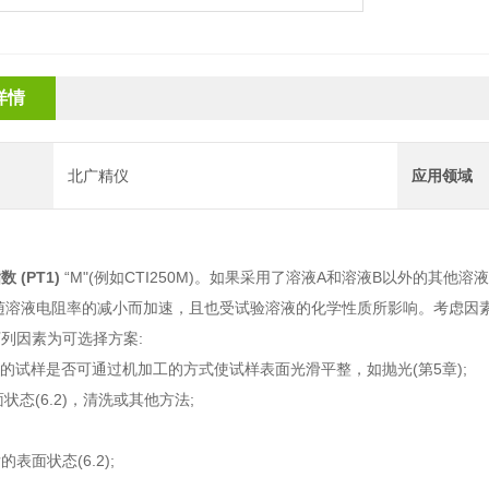
详情
北广精仪
应用领域
 (PT1)
“M"(例如CTI250M)。如果采用了溶液A和溶液B以外的其他
化随溶液电阻率的减小而加速，且也受试验溶液的化学性质所影响。考虑因
列因素为可选择方案:
糙的试样是否可通过机加工的方式使试样表面光滑平整，如抛光(第5章);
面状态(6.2)，清洗或其他方法;
表面状态(6.2);