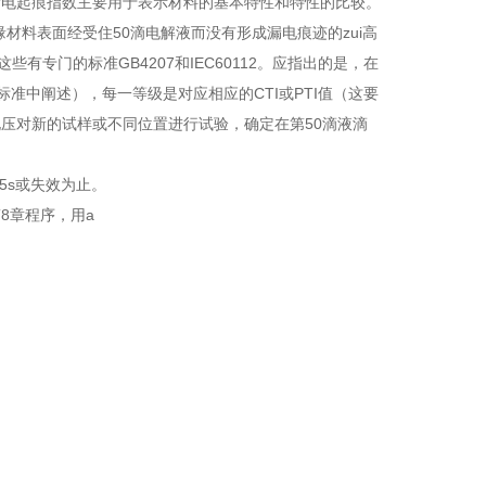
电起痕指数主要用于表示材料的基本特性和特性的比较。
缘材料表面经受住50滴电解液而没有形成漏电痕迹的zui高
有专门的标准GB4207和IEC60112。应指出的是，在
准中阐述），每一等级是对应相应的CTI或PTI值（这要
压对新的试样或不同位置进行试验，确定在第50滴液滴
5s或失效为止。
8章程序，用a