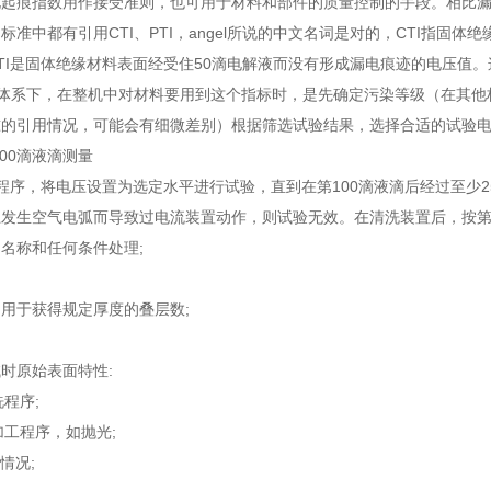
痕指数用作接受准则，也可用于材料和部件的质量控制的手段。相比漏
中都有引用CTI、PTI，angel所说的中文名词是对的，CTI指固体绝
TI是固体绝缘材料表面经受住50滴电解液而没有形成漏电痕迹的电压值。这些
的体系下，在整机中对材料要用到这个指标时，是先确定污染等级（在其他标
准的引用情况，可能会有细微差别）根据筛选试验结果，选择合适的试验电
 100滴液滴测量
程序，将电压设置为选定水平进行试验，直到在第100滴液滴后经过至少2
发生空气电弧而导致过电流装置动作，则试验无效。在清洗装置后，按第
名称和任何条件处理;
用于获得规定厚度的叠层数;
时原始表面特性:
洗程序;
机加工程序，如抛光;
情况;