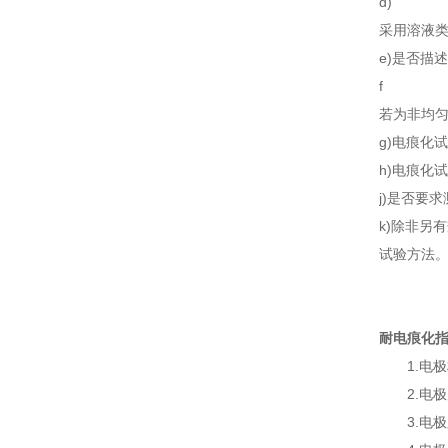
d)
采用溶液类型
e)是否描
f
若为非均匀
g)电痕化
h)电痕化试
j)是否要
k)除非另
试验方法
耐电痕化指数
1.电极
2.电极尺寸
3.电极距离