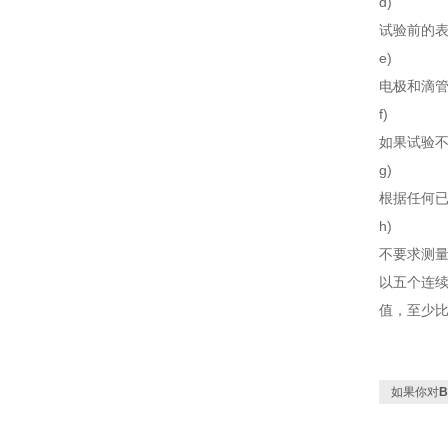
d)
试验前的表
e)
电极和滴管
f)
如果试验不
g)
根据任何已
h)
不要求测量
以五个连续
值，至少比
如果你对
B