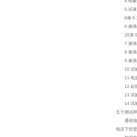
4.电极压力
5.试液
A液 0.1%
6.液滴
20滴 0.38
7.液滴高
8.液滴时间：
9.液滴滴
10.试验电
11.电源压
12.起痕判
13.试验
14.试验电源
五个测试样
通俗地讲，
电压下经受