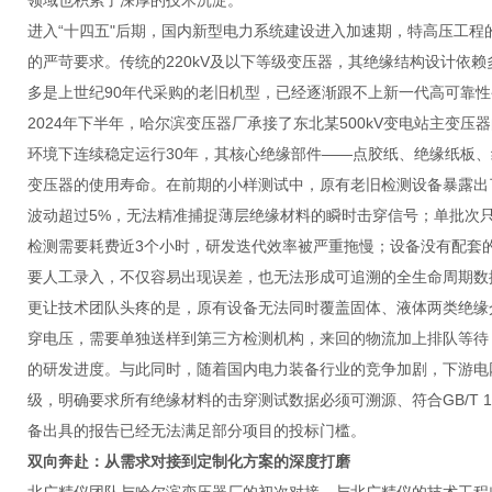
领域也积累了深厚的技术沉淀。
进入“十四五"后期，国内新型电力系统建设进入加速期，特高压工程
的严苛要求。传统的220kV及以下等级变压器，其绝缘结构设计依
多是上世纪90年代采购的老旧机型，已经逐渐跟不上新一代高可靠
2024年下半年，哈尔滨变压器厂承接了东北某500kV变电站主变压
环境下连续稳定运行30年，其核心绝缘部件——点胶纸、绝缘纸板
变压器的使用寿命。在前期的小样测试中，原有老旧检测设备暴露出
波动超过5%，无法精准捕捉薄层绝缘材料的瞬时击穿信号；单批次只
检测需要耗费近3个小时，研发迭代效率被严重拖慢；设备没有配套
要人工录入，不仅容易出现误差，也无法形成可追溯的全生命周期数
更让技术团队头疼的是，原有设备无法同时覆盖固体、液体两类绝缘
穿电压，需要单独送样到第三方检测机构，来回的物流加上排队等待
的研发进度。与此同时，随着国内电力装备行业的竞争加剧，下游电
级，明确要求所有绝缘材料的击穿测试数据必须可溯源、符合GB/T 140
备出具的报告已经无法满足部分项目的投标门槛。
双向奔赴：从需求对接到定制化方案的深度打磨