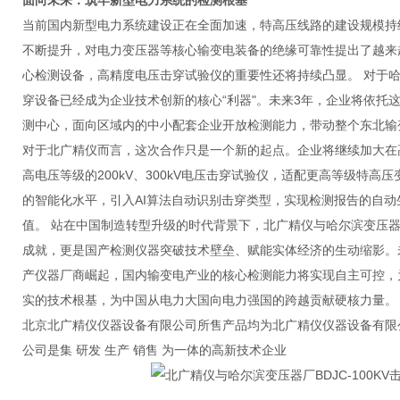
面向未来：筑牢新型电力系统的检测根基
当前国内新型电力系统建设正在全面加速，特高压线路的建设规模持
不断提升，对电力变压器等核心输变电装备的绝缘可靠性提出了越来
心检测设备，高精度电压击穿试验仪的重要性还将持续凸显。 对于哈尔滨
穿设备已经成为企业技术创新的核心“利器"。未来3年，企业将依托
测中心，面向区域内的中小配套企业开放检测能力，带动整个东北输
对于北广精仪而言，这次合作只是一个新的起点。企业将继续加大在
高电压等级的200kV、300kV电压击穿试验仪，适配更高等级特
的智能化水平，引入AI算法自动识别击穿类型，实现检测报告的自
值。 站在中国制造转型升级的时代背景下，北广精仪与哈尔滨变压
成就，更是国产检测仪器突破技术壁垒、赋能实体经济的生动缩影。
产仪器厂商崛起，国内输变电产业的核心检测能力将实现自主可控，
实的技术根基，为中国从电力大国向电力强国的跨越贡献硬核力量
北京北广精仪仪器设备有限公司所售产品均为北广精仪仪器设备有限
公司是集 研发 生产 销售 为一体的高新技术企业