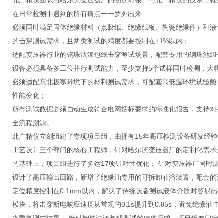
北广精仪团队与哈尔滨变压器厂的初次对接，与北广精仪的技术工程
在日常检测中遇到的所有痛点一一罗列出来：
必须同时满足固体绝缘材料（点胶纸、绝缘纸板、陶瓷绝缘件）和液
的击穿测试需求，且两类测试的精度都要控制在±1%以内；
适配变压器行业的钢珠法漆包线击穿测试场景，配套专用的钢珠池组件，
设备必须具备多工位并行测试能力，至少支持5个试样同时检测，大
必须适配东北极寒环境下的材料测试需求，可配套高低温环境试验舱，模
性能变化；
所有测试数据必须自动生成符合电网招标要求的标准化报告，支持对
全流程溯源。
北广精仪立刻组建了专项项目组，由拥有15年高压检测设备研发经
工艺设计三个部门的核心工程师，针对哈尔滨变压器厂的定制化需求进行
的基础上，项目组进行了多达17项针对性优化： 针对变压器厂同时
设计了高压输出回路，新增了绝缘油专用的可拆卸油浴装置，配套的
定位精度控制在0.1mm以内，解决了传统设备测试液体介质时容易
模块，将击穿断电响应速度从常规的0.1s提升到0.05s，避免绝缘