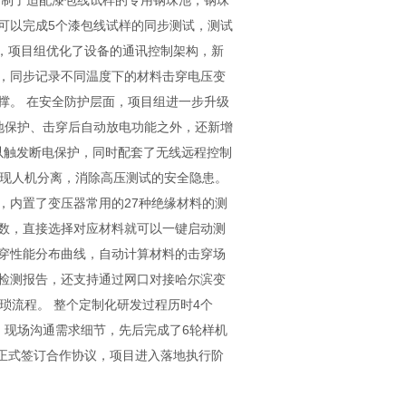
定制了适配漆包线试样的专用钢珠池，钢珠
就可以完成5个漆包线试样的同步测试，测试
求，项目组优化了设备的通讯控制架构，新
，同步记录不同温度下的材料击穿电压变
撑。 在安全防护层面，项目组进一步升级
地保护、击穿后自动放电功能之外，还新增
可以触发断电保护，同时配套了无线远程控制
实现人机分离，消除高压测试的安全隐患。
，内置了变压器常用的27种绝缘材料的测
数，直接选择对应材料就可以一键启动测
穿性能分布曲线，自动计算材料的击穿场
检测报告，还支持通过网口对接哈尔滨变
琐流程。 整个定制化研发过程历时4个
，现场沟通需求细节，先后完成了6轮样机
月正式签订合作协议，项目进入落地执行阶