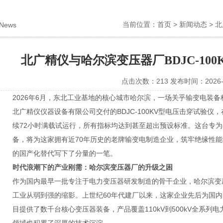
当前位置：
首页
>
新闻动态
> 
News
北广精仪与哈尔滨变压器厂BDJC-10
点击次数：213 发布时间：2026-0
2026年6月，东北工业基地的核心城市哈尔滨，一场关乎输变电装
北广精仪仪器设备有限公司交付的BDJC-100KV型电压击穿试验
续72小时满载试运行，所有指标均达到甚至超出预设标准。这台专
备，将为这家拥有近70年历史的老牌输变电制造企业，筑牢绝缘性
的国产化替代写下了分量的一笔。
时代浪潮下的产业刚需：哈尔滨变压器厂的升级之困
作为国内最早一批专注于电力变压器研发制造的骨干企业，哈尔滨变
工业从弱到强的缩影。上世纪60年代建厂以来，这家企业先后为国
目提供了数千台核心变压器装备，产品覆盖110kV到500kV全系