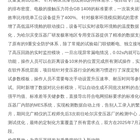
次重复测试结果。 针对钢珠法漆包线测试的特殊需求，项目组专门
的排布密度、电极的接触压力符合GB 1408的标准要求，一次装夹
效率比传统单工位设备提升了400%。 针对极寒环境模拟测试的需
增了高低温环境舱的联动接口，设备可以实时读取环境舱的温度数据
化，为哈尔滨变压器厂研发极寒地区专用变压器提供了精准的数据支
了原有的9重安全防护体系，除了常规的试验箱门联锁断电、独立接
了高压回路的实时监控模块，一旦出现异常漏电情况，0.02s内就
功能，操作人员可以在距离设备10米外的位置完成所有测试操作，
在软件系统层面，项目组针对变压器行业的检测习惯进行了深度定制
试参数模板，操作人员不需要每次手动设置升压速率、耐压时间等参
试。同时新增了数据对比分析模块，可以自动生成不同批次材料的击
强平均值、标准差等关键参数，直接导出符合电网招标要求的标准化
压器厂内部的MES系统，实现检测数据自动上传，告别人工录入的繁
月，期间北广精仪的工程师先后3次前往哈尔滨变压器厂的检测中心
测试优化，最终的定制化方案覆盖了所有需求点，双方在2025年7
段。