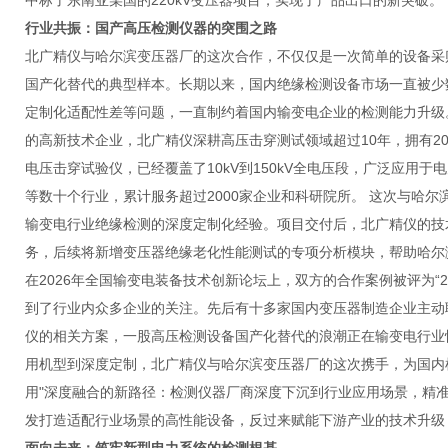
中标了东南亚某国的220kV变压器项目，实现了产品出口的新突破。
行业共振：国产高压检测仪器的突围之路
北广精仪与哈尔滨变压器厂的这次合作，不仅仅是一次简单的设备采
国产化替代的典型样本。长期以来，国内绝缘检测设备市场一直被少
定制化适配性差等问题，一直制约着国内输变电企业的检测能力升级
的高新技术企业，北广精仪深耕高压击穿测试领域超过10年，拥有20
电压击穿试验仪，已经覆盖了10kV到150kV全电压段，广泛应用
等数十个行业，累计服务超过2000家企业和科研院所。 这次与哈
输变电行业绝缘检测的深度定制化经验。项目交付后，北广精仪的技
务，后续将新增变压器绝缘老化性能测试的专项分析模块，帮助哈尔
在2026年全国输变电装备技术创新论坛上，双方的合作案例被评为“2
到了行业内众多企业的关注。先后有十多家国内变压器制造企业主动
仪的相关方案，一股高压检测设备国产化替代的浪潮正在输变电行业
用机型到深度定制，北广精仪与哈尔滨变压器厂的这次携手，为国内
用"深度融合的新路径：检测仪器厂商深度下沉到行业应用场景，精
发打造适配行业场景的高性能设备，反过来赋能下游产业的技术升级