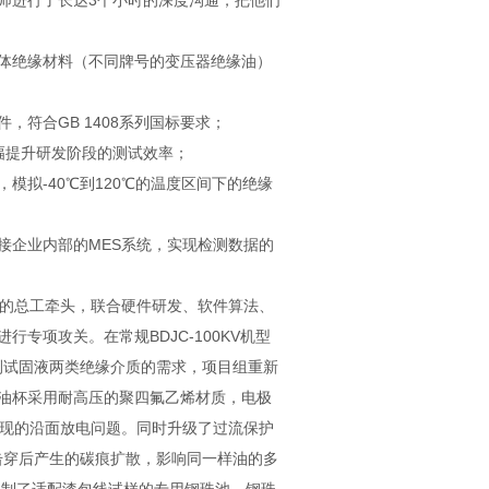
师进行了长达3个小时的深度沟通，把他们
体绝缘材料（不同牌号的变压器绝缘油）
符合GB 1408系列国标要求；
幅提升研发阶段的测试效率；
拟-40℃到120℃的温度区间下的绝缘
接企业内部的MES系统，实现检测数据的
验的总工牵头，联合硬件研发、软件算法、
专项攻关。在常规BDJC-100KV机型
测试固液两类绝缘介质的需求，项目组重新
油杯采用耐高压的聚四氟乙烯材质，电极
出现的沿面放电问题。同时升级了过流保护
油击穿后产生的碳痕扩散，影响同一样油的多